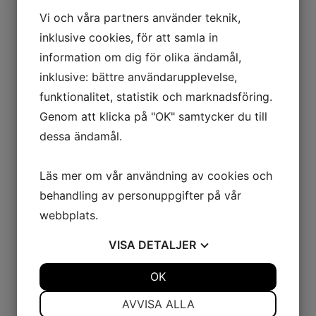
Vi och våra partners använder teknik,
Vi har tillstånd från IVO.
inklusive cookies, för att samla in
information om dig för olika ändamål,
Vi har aldrig velat vara ett av de stora bolagen utan ett
inklusive: bättre användarupplevelse,
av de mer familjära bolagen och vi tycker att vi har
lyckats bibehålla detta under de år vi varit verksamma.
funktionalitet, statistik och marknadsföring.
Vi hoppas få fortsätta att arbeta med de kunder och
Genom att klicka på "OK" samtycker du till
assistenter vi har idag, och om du är kund eller arbetar
dessa ändamål.
som personlig assistent hos en annan assistansutförare
idag, så är du alltid välkommen för att diskutera hur du
Läs mer om vår användning av cookies och
skulle kunna få det om du istället valde att komma till
behandling av personuppgifter på vår
oss.
webbplats.
VISA
DETALJER
JA
NEJ
OK
JA
NEJ
NÖDVÄNDIG
INSTÄLLNINGAR
AVVISA ALLA