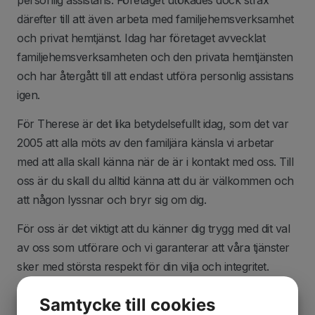
därefter till att även arbeta med familjehemsverksamhet
och privat hemtjänst. Idag har företaget avvecklat
familjehemsverksamheten och den privata hemtjänsten
och har återgått till att endast utföra personlig assistans
igen.
För Therese är det lika betydelsefullt idag, som det var
2005 att alla möts av den familjära känsla vi arbetar
med att alla skall känna när de är i kontakt med oss. Till
oss är du skall du alltid känna att du är välkommen och
att någon lyssnar och bryr sig om dig.
För oss är det viktigt att du känner dig trygg med dit val
av oss som utförare och vi garanterar att våra tjänster
sker med största respekt för din vilja och integritet.
Verksamheten följs upp kontinuerligt för att upptäcka
Samtycke till cookies
eventuella brister.