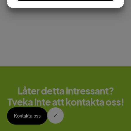
JA
NEJ
JA
NEJ
MARKNADSFÖRING
STATISTIK
Låter detta intressant?
Tveka inte att kontakta oss!
Kontakta oss